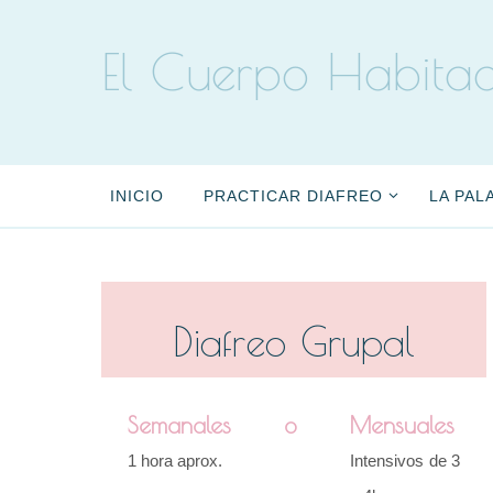
Ir
al
El Cuerpo Habita
contenido
Ir
INICIO
PRACTICAR DIAFREO
LA PAL
al
contenido
Diafreo Grupal
Semanales
o
Mensuales
1 hora aprox.
Intensivos de 3