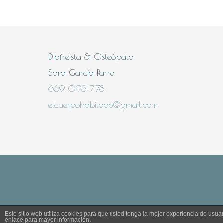
Diafreista & Osteópata
Sara García Parra
669 093 778
elcuerpohabitado@gmail.com
Este sitio web utiliza cookies para que usted tenga la mejor experiencia de us
enlace para mayor información.